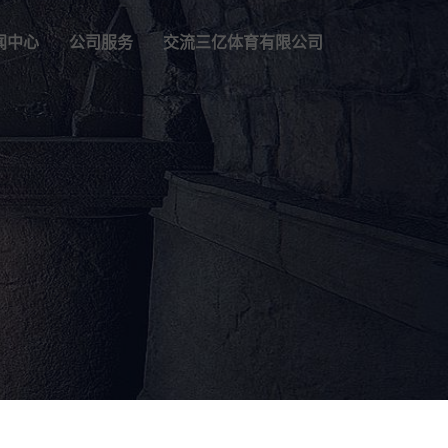
闻中心
公司服务
交流三亿体育有限公司