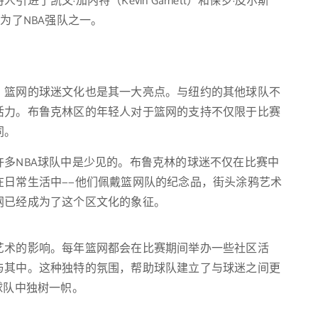
了凯文·加内特（Kevin Garnett）和保罗·皮尔斯
，成为了NBA强队之一。
，篮网的球迷文化也是其一大亮点。与纽约的其他球队不
活力。布鲁克林区的年轻人对于篮网的支持不仅限于比赛
同。
多NBA球队中是少见的。布鲁克林的球迷不仅在比赛中
日常生活中——他们佩戴篮网队的纪念品，街头涂鸦艺术
网已经成为了这个区文化的象征。
艺术的影响。每年篮网都会在比赛期间举办一些社区活
与其中。这种独特的氛围，帮助球队建立了与球迷之间更
球队中独树一帜。