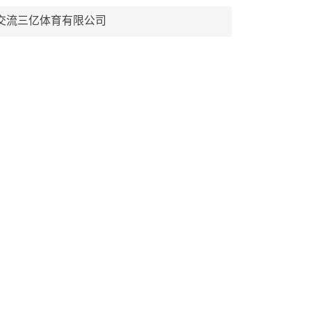
交流三亿体育有限公司