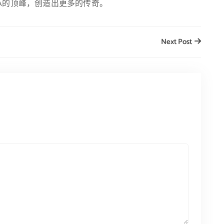
A的顶峰，创造出更多的传奇。
Next Post