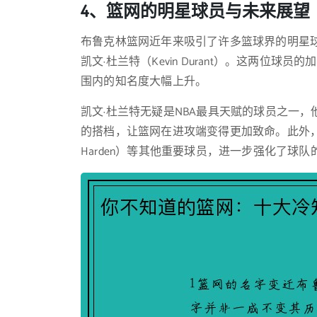
4、篮网的明星球员与未来展望
布鲁克林篮网近年来吸引了许多篮球界的明星球员，其
凯文·杜兰特（Kevin Durant）。这两位
围内的知名度大幅上升。
凯文·杜兰特无疑是NBA最具天赋的球员之一
的搭档，让篮网在进攻端变得更加致命。此外，篮
Harden）等其他重要球员，进一步强化了球