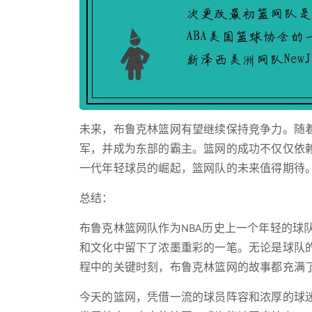
未来，布鲁克林篮网有望继续保持竞争力。随
军，并成为东部的霸主。篮网的成功不仅仅依
一代年轻球员的崛起，篮网队的未来值得期待
总结：
布鲁克林篮网队作为NBA历史上一个年轻的球
和文化中留下了浓墨重彩的一笔。无论是球队
程中的关键时刻，布鲁克林篮网的故事都充满
今天的篮网，凭借一流的球员阵容和浓厚的球