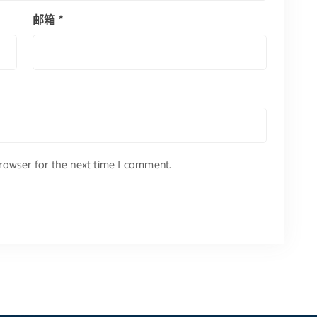
邮箱
*
browser for the next time I comment.