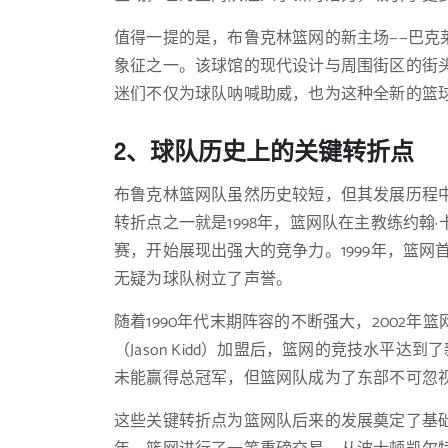
值得一提的是，布鲁克林篮网的新主场——巴克莱中心
象征之一。该球馆的现代设计与周围街区的街
迷们不仅为球队呐喊助威，也为这种全新的篮
2、球队历史上的关键转折点
布鲁克林篮网队虽然历史较短，但其发展历程
转折点之一就是1998年，篮网队在主教练约翰·卡利帕
赛，开始展现出强大的竞争力。1999年，篮网
无疑为球队树立了声誉。
随着1990年代末期阵容的不断强大，2002
（Jason Kidd）加盟后，篮网的竞技水平
未能赢得总冠军，但篮网队成为了东部不可忽
这些关键转折点为篮网队后来的发展奠定了基础