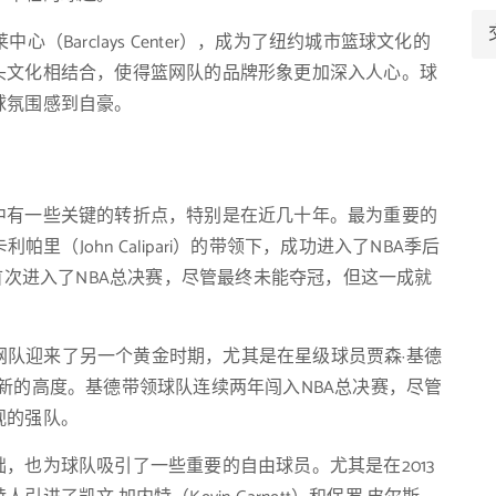
（Barclays Center），成为了纽约城市篮球文化的
头文化相结合，使得篮网队的品牌形象更加深入人心。球
球氛围感到自豪。
中有一些关键的转折点，特别是在近几十年。最为重要的
里（John Calipari）的带领下，成功进入了NBA季后
首次进入了NBA总决赛，尽管最终未能夺冠，但这一成就
年篮网队迎来了另一个黄金时期，尤其是在星级球员贾森·基德
达到了新的高度。基德带领球队连续两年闯入NBA总决赛，尽管
视的强队。
，也为球队吸引了一些重要的自由球员。尤其是在2013