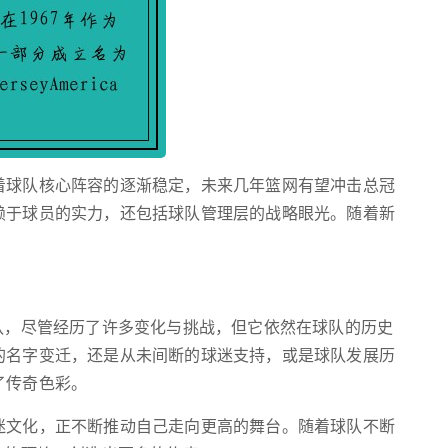
着球队核心阵容的逐渐稳定，未来几年篮网有望冲击总冠
赖于球员的实力，还包括球队管理层的战略眼光。随着新
。
队，尽管经历了许多变化与挑战，但它依然在球队的历史
的名字变迁，还是从未间断的球迷支持，或是球队发展历
了传奇色彩。
迷文化，正不断推动自己走向更高的舞台。随着球队不断