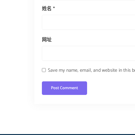
姓名
*
网址
Save my name, email, and website in this 