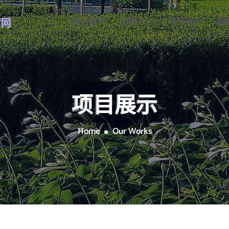
网站首页
知道三亿
项目展示
新
项目展示
Home
Our Works