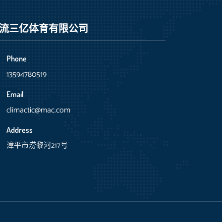
流三亿体育有限公司
Phone
13594780519
Email
climactic@mac.com
Address
漳平市涝黎河217号