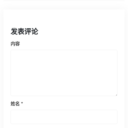
发表评论
内容
姓名
*