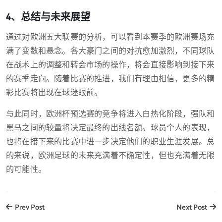
4、总结与未来展望
通过对欧洲五大联赛的分析，可以看到本赛季的欧洲赛场充
满了变数和悬念。各大豪门之间的对抗愈加激烈，不同球队
在战术上的调整和转会市场的操作，将会直接影响到接下来
的赛季走向。随着比赛的推进，我们有理由相信，更多的精
彩比赛将出现在球迷眼前。
与此同时，欧洲杯预选赛的竞争将进入白热化阶段，强队和
黑马之间的较量将决定最终的出线名额。球员个人的表现，
也将在接下来的比赛中进一步决定他们的职业生涯发展。总
的来说，欧洲足球的未来充满着不确定性，但也充满着无限
的可能性。
Prev Post
Next Post