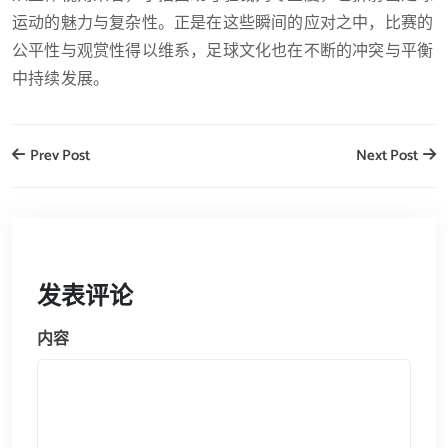
运动的魅力与复杂性。正是在这些瞬间的应对之中，比赛的
公平性与观赏性得以维系，足球文化也在不断的冲突与平衡
中持续发展。
Prev Post
Next Post
发表评论
内容