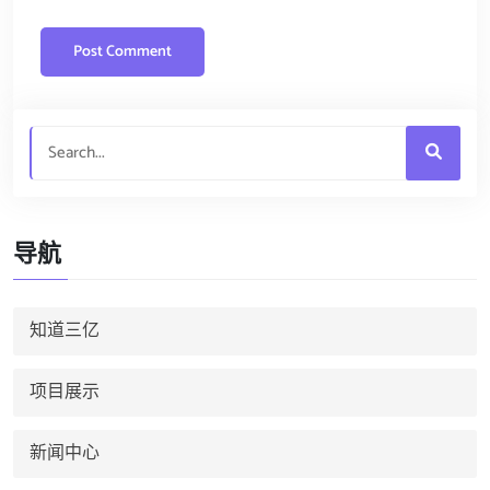
导航
知道三亿
项目展示
新闻中心