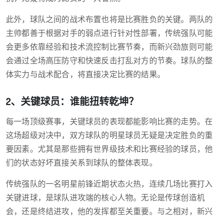
此外，球队之间的战术布置也将是比赛胜负的关键。两队的
主帅都善于根据对手的弱点进行针对性部署，传统强队可能
会更多依靠经验和技术流控制比赛节奏，而新兴劲旅则可能
会通过全场高压防守和快速反击打乱对方的节奏。球队的整
体实力与战术配合，将直接决定比赛的结果。
2、关键球员：谁能扭转乾坤？
每一场顶级赛事，关键球员的表现都能影响比赛的走势。在
这场超级对决中，双方球队的明星球员无疑是决定胜负的重
要因素。尤其是那些拥有世界级技术和比赛经验的球员，他
们的状态好坏直接关系到球队的整体表现。
传统强队的一名明星前锋近期状态火热，连续几场比赛打入
关键进球，是球队进攻端的核心人物。无论是传球创造机
会，还是终结进攻，他的发挥都至关重要。与之相对，新兴