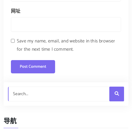
网址
Save my name, email, and website in this browser
for the next time I comment.
导航