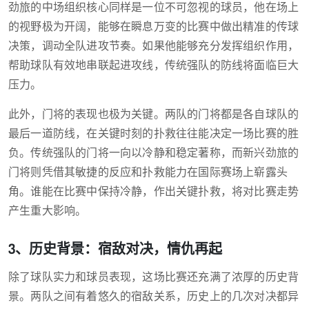
劲旅的中场组织核心同样是一位不可忽视的球员，他在场上
的视野极为开阔，能够在瞬息万变的比赛中做出精准的传球
决策，调动全队进攻节奏。如果他能够充分发挥组织作用，
帮助球队有效地串联起进攻线，传统强队的防线将面临巨大
压力。
此外，门将的表现也极为关键。两队的门将都是各自球队的
最后一道防线，在关键时刻的扑救往往能决定一场比赛的胜
负。传统强队的门将一向以冷静和稳定著称，而新兴劲旅的
门将则凭借其敏捷的反应和扑救能力在国际赛场上崭露头
角。谁能在比赛中保持冷静，作出关键扑救，将对比赛走势
产生重大影响。
3、历史背景：宿敌对决，情仇再起
除了球队实力和球员表现，这场比赛还充满了浓厚的历史背
景。两队之间有着悠久的宿敌关系，历史上的几次对决都异