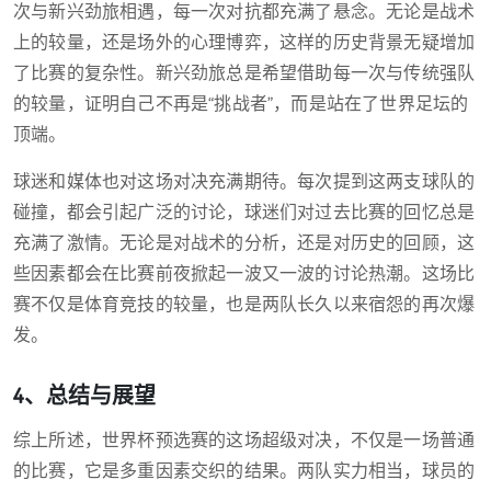
次与新兴劲旅相遇，每一次对抗都充满了悬念。无论是战术
上的较量，还是场外的心理博弈，这样的历史背景无疑增加
了比赛的复杂性。新兴劲旅总是希望借助每一次与传统强队
的较量，证明自己不再是“挑战者”，而是站在了世界足坛的
顶端。
球迷和媒体也对这场对决充满期待。每次提到这两支球队的
碰撞，都会引起广泛的讨论，球迷们对过去比赛的回忆总是
充满了激情。无论是对战术的分析，还是对历史的回顾，这
些因素都会在比赛前夜掀起一波又一波的讨论热潮。这场比
赛不仅是体育竞技的较量，也是两队长久以来宿怨的再次爆
发。
4、总结与展望
综上所述，世界杯预选赛的这场超级对决，不仅是一场普通
的比赛，它是多重因素交织的结果。两队实力相当，球员的