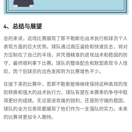
4、总结与展望
总的来说，这场比赛展现了那不勒斯在战术执行和球员个人
表现方面的巨大优势。球队通过高压逼抢和快速反击，将对
方压制在了自己的半场，并凭借精准的进攻战术和稳固的防
守，最终顺利拿下比赛。球队的整体配合和默契表现令人惊
叹，而个别球员的出色发挥则为比赛增色不少。
在接下来的比赛中，若那不勒斯能够继续保持这种高效的攻
防转换和强大的战术执行力，球队有望在本赛季的争夺中取
得更好的成绩。无论是进攻端的锐利，还是防守端的稳固，
球队的全方位表现都展现了他们作为一支强队的实力。未来
的比赛将更加令人期待。