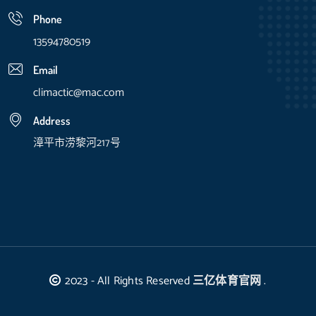
Phone
13594780519
Email
climactic@mac.com
Address
漳平市涝黎河217号
2023 - All Rights Reserved
三亿体育官网
.