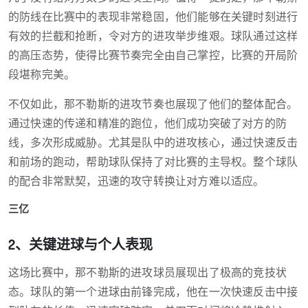
的防线在比赛中的表现非常稳固，他们能够在关键时刻进行
有效的拦截和抢断，令对方的进攻举步维艰。球队通过这样
的高压态势，使得比赛节奏完全由自己掌控，比赛的开局阶
段堪称完美。
不仅如此，那不勒斯的进攻节奏也展现了他们的整体配合。
通过快速的传递和精准的跑位，他们成功突破了对方的防
线，多次形成威胁。尤其是队中的进攻核心，通过快速反击
和前场的跑动，帮助球队保持了对比赛的主导权。整个球队
的配合非常默契，迅速的攻守转换让对方难以适应。
三亿
2、关键进球与个人表现
这场比赛中，那不勒斯的进攻球员展现出了极高的竞技状
态。球队的第一个进球由前锋完成，他在一次快速反击中接