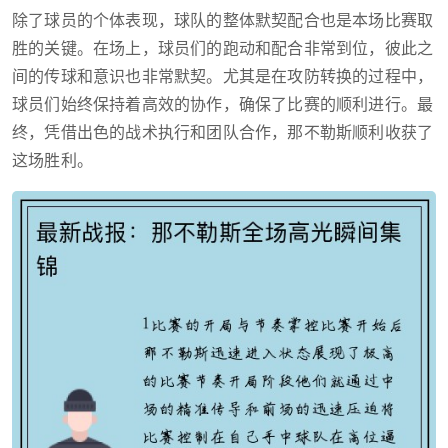
除了球员的个体表现，球队的整体默契配合也是本场比赛取
胜的关键。在场上，球员们的跑动和配合非常到位，彼此之
间的传球和意识也非常默契。尤其是在攻防转换的过程中，
球员们始终保持着高效的协作，确保了比赛的顺利进行。最
终，凭借出色的战术执行和团队合作，那不勒斯顺利收获了
这场胜利。