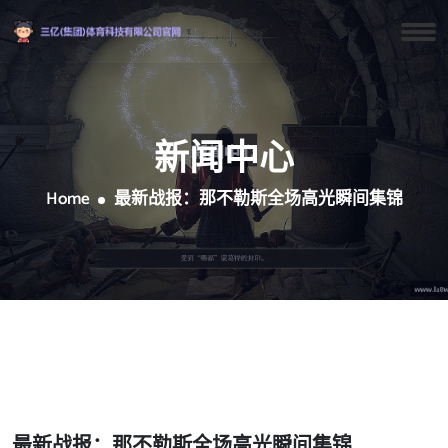
新闻中心
Home
最新战报：那不勒斯全场高光瞬间集锦
最新战报：那不勒斯全场高光瞬间集锦