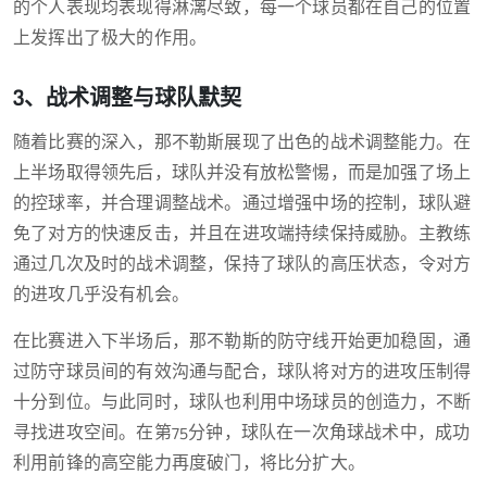
的个人表现均表现得淋漓尽致，每一个球员都在自己的位置
上发挥出了极大的作用。
3、战术调整与球队默契
随着比赛的深入，那不勒斯展现了出色的战术调整能力。在
上半场取得领先后，球队并没有放松警惕，而是加强了场上
的控球率，并合理调整战术。通过增强中场的控制，球队避
免了对方的快速反击，并且在进攻端持续保持威胁。主教练
通过几次及时的战术调整，保持了球队的高压状态，令对方
的进攻几乎没有机会。
在比赛进入下半场后，那不勒斯的防守线开始更加稳固，通
过防守球员间的有效沟通与配合，球队将对方的进攻压制得
十分到位。与此同时，球队也利用中场球员的创造力，不断
寻找进攻空间。在第75分钟，球队在一次角球战术中，成功
利用前锋的高空能力再度破门，将比分扩大。