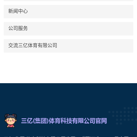
新闻中心
公司服务
交流三亿体育有限公司