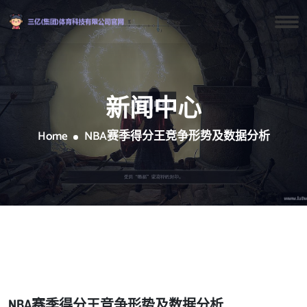
新闻中心
Home
NBA赛季得分王竞争形势及数据分析
NBA赛季得分王竞争形势及数据分析