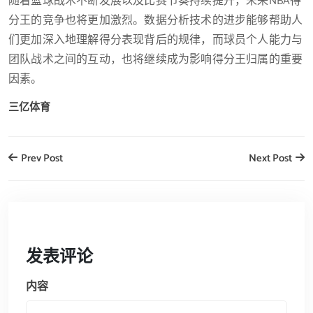
随着篮球战术不断发展以及比赛节奏持续提升，未来NBA得
分王的竞争也将更加激烈。数据分析技术的进步能够帮助人
们更加深入地理解得分表现背后的规律，而球员个人能力与
团队战术之间的互动，也将继续成为影响得分王归属的重要
因素。
三亿体育
Prev Post
Next Post
发表评论
内容