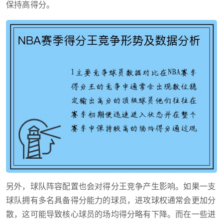
保持高得分。
另外，球队阵容配置也会对得分王竞争产生影响。如果一支
球队拥有多名具备得分能力的球员，进攻球权通常会更加分
散，这可能导致核心球员的场均得分略有下降。而在一些进