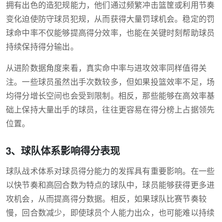
拥有出色的造犯规能力，他们通过频繁冲击篮筐或利用节奏
变化迫使防守球员犯规，从而获得大量罚球机会。稳定的罚
球命中率不仅能够提高得分效率，也能在关键时刻帮助球员
持续保持得分输出。
从进阶数据角度来看，真实命中率与进攻效率同样值得关
注。一些球员虽然出手次数较多，但如果投篮效率不足，场
均得分增长空间也会受到限制。相反，那些能够在高效率基
础上保持大量出手的球员，往往更容易在得分榜上占据领先
位置。
3、球队体系影响得分表现
球队战术体系对球员得分能力的发挥具有重要影响。在一些
以快节奏和高回合数为特点的球队中，球员能够获得更多进
攻机会，从而提高得分数据。相反，如果球队比赛节奏较
慢，回合数减少，即使球员个人能力出众，也可能难以持续