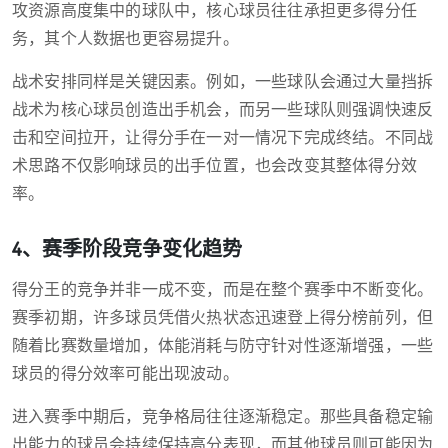
攻资源高度集中的球队中，核心球员往往承担更多得分任
务，其个人数据也更容易提升。
战术安排同样是关键因素。例如，一些球队会通过大量挡拆
战术为核心球员创造出手机会，而另一些球队则强调快速反
击和空间拉开，让得分手在一对一情况下完成终结。不同战
术思路不仅影响球员的出手位置，也会改变其整体得分效
率。
4、赛季阶段竞争变化趋势
得分王的竞争并非一成不变，而是在整个赛季中不断变化。
赛季初期，许多球员凭借火热状态迅速登上得分榜前列，但
随着比赛数量增加，体能消耗与防守针对性逐渐增强，一些
球员的得分效率可能出现波动。
进入赛季中期后，竞争格局往往逐渐稳定。那些具备稳定输
出能力的球员会持续保持高分表现，而其他球员则可能因为