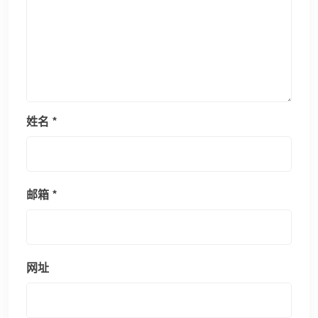
姓名
*
邮箱
*
网址