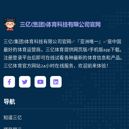
三亿(集团)体育科技有限公司官网✅『亚洲唯一』✅是中国
最好的体育运营商。三亿体育提供网页版/手机版app下载。
注册登录平台后即可在线试看各种最新的体育信息和产品。
三亿体育官方网站24小时在线服务，欢迎前来体验！
导航
知道三亿