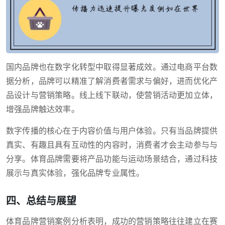
国内品牌也在数字化转型中取得显著成效。通过电商平台数
据分析，品牌可以精准了解消费者需求与偏好，进而优化产
品设计与营销策略。线上线下联动，使营销活动更加立体，
增强品牌触达效率。
数字传播的核心在于内容价值与用户体验。只有当品牌提供
真实、有趣且具有互动性的内容时，消费者才会主动参与与
分享。体育品牌需要将产品功能与运动场景结合，通过科技
展示与真实体验，强化品牌专业属性。
四、总结与展望
体育品牌营销案例分析表明，成功的营销策略往往建立在赛