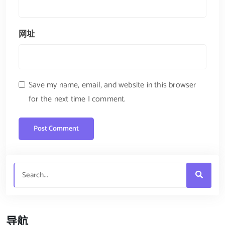
网址
Save my name, email, and website in this browser
for the next time I comment.
导航