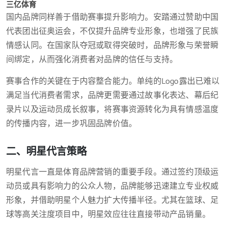
三亿体育
国内品牌同样善于借助赛事提升影响力。安踏通过赞助中国
代表团出征奥运会，不仅提升品牌专业形象，也增强了民族
情感认同。在国家队夺冠或取得突破时，品牌形象与荣誉瞬
间绑定，从而强化消费者对品牌的信任与支持。
赛事合作的关键在于内容整合能力。单纯的Logo露出已难以
满足当代消费者需求，品牌更需要通过故事化表达、幕后纪
录片以及运动员成长叙事，将赛事资源转化为具有情感温度
的传播内容，进一步巩固品牌价值。
二、明星代言策略
明星代言一直是体育品牌营销的重要手段。通过签约顶级运
动员或具有影响力的公众人物，品牌能够迅速建立专业权威
形象，并借助明星个人魅力扩大传播半径。尤其在篮球、足
球等高关注度项目中，明星效应往往直接带动产品销量。