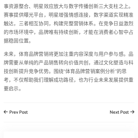
事资源整合、明星效应放大与数字传播创新三大支柱之上。
赛事提供曝光平台，明星增强情感连接，数字渠道实现精准
触达，三者相互协同，构建完整营销体系。在竞争日益激烈
的市场环境中，品牌唯有持续创新，才能在消费者心智中占
据稳固位置。
未来，体育品牌营销将更加注重内容深度与用户参与感。品
牌需要从单纯的产品销售转向价值共创，通过文化塑造与科
技创新提升竞争优势。围绕“体育品牌营销案例分析”的思
考，不仅帮助我们理解成功路径，也为行业未来发展提供重
要启示。
Prev Post
Next Post