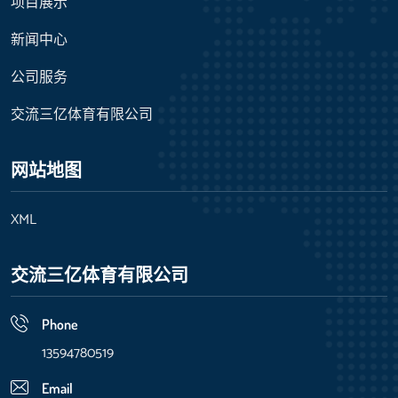
项目展示
新闻中心
公司服务
交流三亿体育有限公司
网站地图
XML
交流三亿体育有限公司
Phone
13594780519
Email