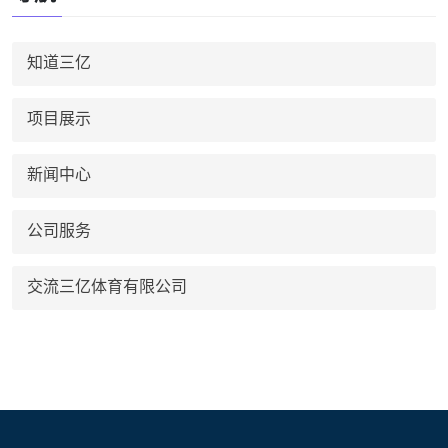
知道三亿
项目展示
新闻中心
公司服务
交流三亿体育有限公司