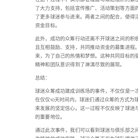
了大力支持，包括宣传推广、活动策划等方面
了更多球迷参与进来。两者之间的配合，使得
资金目标。
此外，成功的众筹行动还离不开球迷之间的积
且互相鼓励、支持，共同推动资金的募集进程
来，为了自己的热情和梦想。这种共同目标的
精神和团队意识得到了淋漓尽致的展现。
总结：
球迷众筹成功建成训练场的事件，不仅仅是一
在仅仅10天时间内，球迷们通过众筹的方式为
来发展的坚定信心。这一过程不仅反映了球迷
的重要地位。
通过此次事件，我们可以看到球迷与俱乐部之