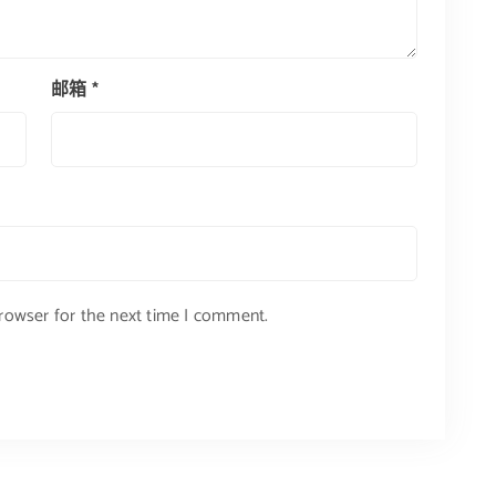
邮箱
*
browser for the next time I comment.