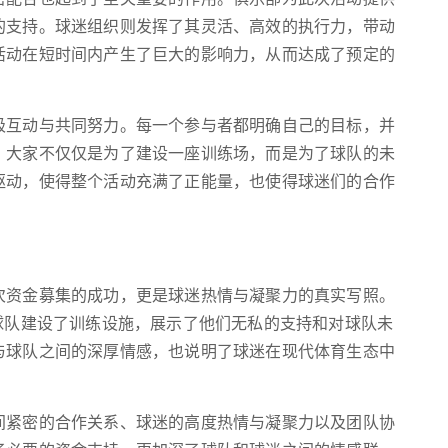
的支持。球迷组织则发挥了其灵活、高效的执行力，带动
活动在短时间内产生了巨大的影响力，从而达成了预定的
极互动与共同努力。每一个参与者都明确自己的目标，并
。大家不仅仅是为了建设一座训练场，而是为了球队的未
驱动，使得整个活动充满了正能量，也使得球迷们的合作
次资金募集的成功，更是球迷热情与凝聚力的真实写照。
球队建设了训练设施，展示了他们无私的支持和对球队未
与球队之间的深厚情感，也说明了球迷在现代体育生态中
间紧密的合作关系、球迷的高度热情与凝聚力以及团队协