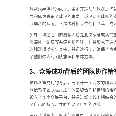
球迷众筹活动的成功，离不开球队与球迷之间
异的成绩赢得了球迷的喜爱，球迷对于球队的
队理念的认同。正是这种相互信任和共鸣，成
另外，球迷之间的凝聚力也是此次众筹成功的
交媒体、论坛等渠道互相呼吁，并且形成了强
的球迷得以参与其中，并迅速行动，确保了资
了他们强大的团队意识和集体力量。
3、众筹成功背后的团队协作精
球迷众筹成功的背后，离不开一个高效的团队
施依赖于团队成员之间的密切合作和精细的组
设立了多个众筹平台，并通过线上线下相结合
了自己的特长，共同推动了目标的达成。
在这个过程中，俱乐部管理层与球迷组织的紧