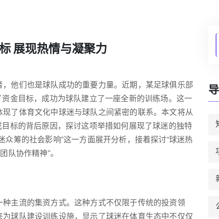
标 展现热情与凝聚力
者，他们也是球队成功的重要力量。近期，某足球俱乐部
导
了资金目标，成功为球队建立了一座全新的训练场。这一
体现了体育文化中球迷与球队之间紧密的联系。本文将从
成目标的背后原因，探讨这项举措如何展现了球迷的独特
迷众筹的社会影响”这一方面展开分析，接着探讨“球迷热
团队协作精神”。
一种主流的集资方式。这种方式不仅限于传统的投资领
来为球队建设训练设施，显示了球迷在体育生态中不仅仅