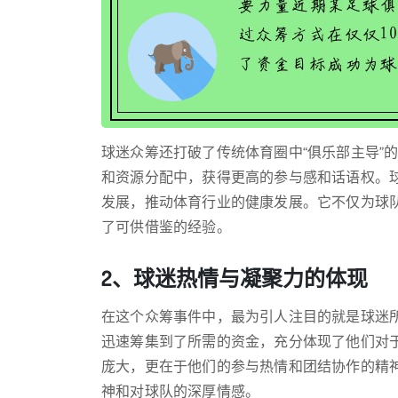
球迷众筹还打破了传统体育圈中“俱乐部主导”
和资源分配中，获得更高的参与感和话语权。
发展，推动体育行业的健康发展。它不仅为球
了可供借鉴的经验。
2、球迷热情与凝聚力的体现
在这个众筹事件中，最为引人注目的就是球迷所
迅速筹集到了所需的资金，充分体现了他们对
庞大，更在于他们的参与热情和团结协作的精
神和对球队的深厚情感。