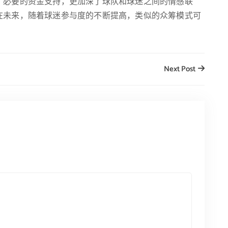
了必要的资金支持，更加深了球队和球迷之间的情感联
在未来，随着球迷参与度的不断提高，类似的众筹模式可
Next Post