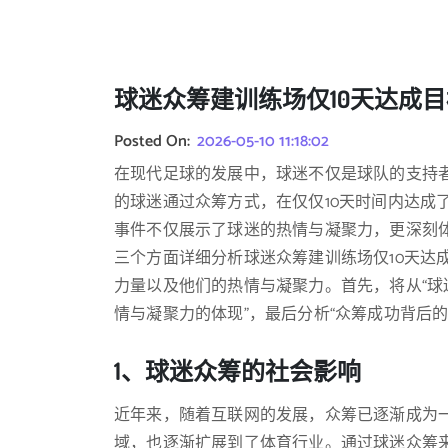
球迷众筹建训练场仅10天达成目
Posted On:
2026-05-10 11:18:02
在现代足球的发展中，球迷不仅是球队的支持
的球迷通过众筹方式，在仅仅10天时间内达成
事件不仅展示了球迷的热情与凝聚力，更深刻
三个方面详细分析球迷众筹建训练场仅10天达
力量以及他们的热情与凝聚力。首先，将从“球
情与凝聚力的体现”，最后分析“众筹成功背后的
1、球迷众筹的社会影响
近年来，随着互联网的发展，众筹已逐渐成为
域，也逐渐扩展到了体育行业。通过球迷众筹