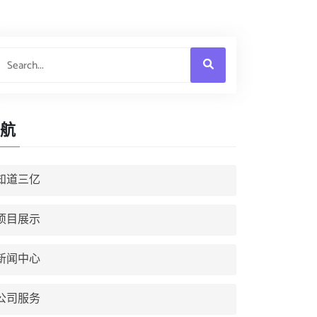
航
知道三亿
项目展示
新闻中心
公司服务