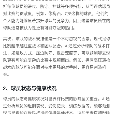
析每位球员的进攻、防守、控球等多项指标，从而评估球员
对比赛的贡献度。例如，像梅西、C罗这样的球员，他们的
个人能力能够显著提升球队的竞争力，因此这些球员所在的
球队通常被认为是更有可能夺冠的热门。
其次，球队的战术安排也是一个不可忽视的因素。现代足球
比赛越来越注重战术和团队配合。AI通过分析球队的战术打
法，如进攻方式、压迫防守、反击速度等，可以预测哪支球
队更有可能在复杂的比赛中脱颖而出。例如，拥有高压逼抢
战术的球队可能在面对技术更强的对手时，更容易创造机
会。
2、球员状态与健康状况
球员的状态与健康状况对世界杯比赛的影响至关重要。AI通
过分析球员的近期表现、受伤记录、训练数据等，能够预测
球员是否能在世界杯期间保持最佳状态。这些因素直接影响