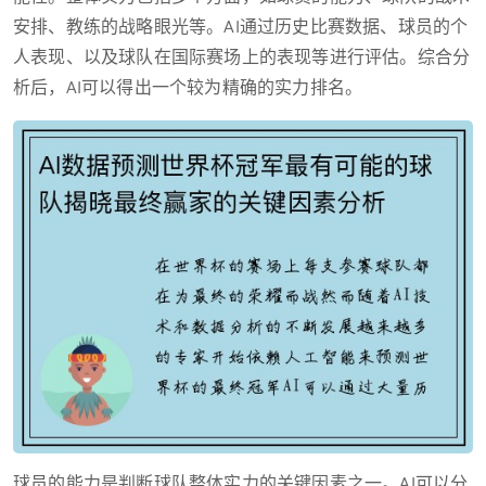
安排、教练的战略眼光等。AI通过历史比赛数据、球员的个
人表现、以及球队在国际赛场上的表现等进行评估。综合分
析后，AI可以得出一个较为精确的实力排名。
球员的能力是判断球队整体实力的关键因素之一。AI可以分