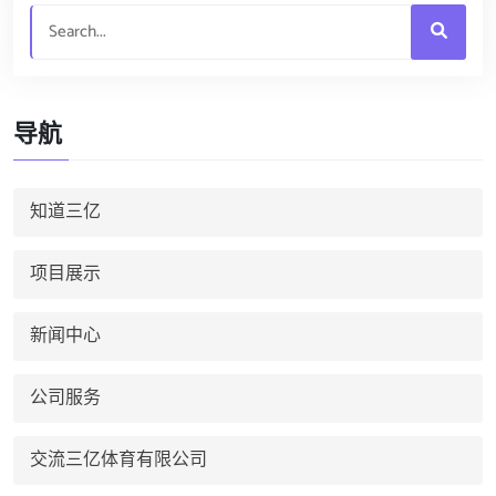
导航
知道三亿
项目展示
新闻中心
公司服务
交流三亿体育有限公司