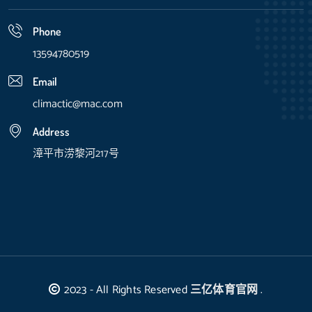
Phone
13594780519
Email
climactic@mac.com
Address
漳平市涝黎河217号
2023 - All Rights Reserved
三亿体育官网
.