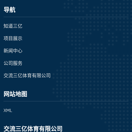
导航
知道三亿
项目展示
新闻中心
公司服务
交流三亿体育有限公司
网站地图
XML
交流三亿体育有限公司