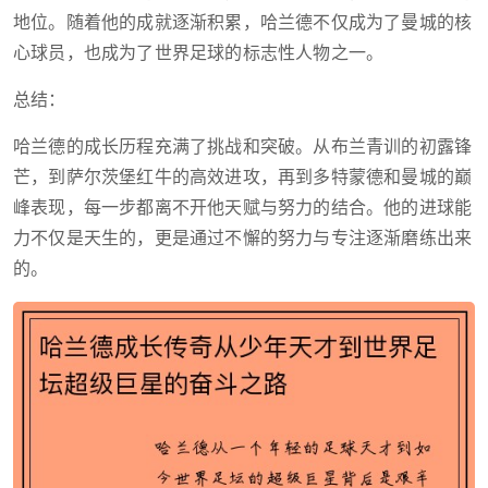
地位。随着他的成就逐渐积累，哈兰德不仅成为了曼城的核
心球员，也成为了世界足球的标志性人物之一。
总结：
哈兰德的成长历程充满了挑战和突破。从布兰青训的初露锋
芒，到萨尔茨堡红牛的高效进攻，再到多特蒙德和曼城的巅
峰表现，每一步都离不开他天赋与努力的结合。他的进球能
力不仅是天生的，更是通过不懈的努力与专注逐渐磨练出来
的。