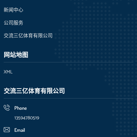
新闻中心
公司服务
交流三亿体育有限公司
网站地图
XML
交流三亿体育有限公司
Phone
13594780519
Email