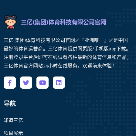
三亿(集团)体育科技有限公司官网✅『亚洲唯一』✅是中国
最好的体育运营商。三亿体育提供网页版/手机版app下载。
注册登录平台后即可在线试看各种最新的体育信息和产品。
三亿体育官方网站24小时在线服务，欢迎前来体验！
导航
知道三亿
项目展示