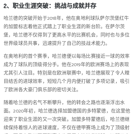
2、职业生涯突破：挑战与成就并存
哈兰德的突破开始于2018年，他在奥地利球队萨尔茨堡红牛
的加盟标志着他正式踏上了职业生涯的新台阶。在萨尔茨
堡，哈兰德不仅得到了更高水平的比赛机会，同时也与多位
世界级球员共事，迅速提升了自己的技战术能力。
在奥地利的首个赛季，哈兰德便以每场比赛接近一球的效率
成为了球队的顶级得分手。他在2019年的欧洲赛场上的表现
尤其引人注目。特别是在欧洲联赛中，哈兰德展现了令人瞠
目结舌的进球效率，短短几个月内便打破了多项记录，吸引
了欧洲各大豪门俱乐部的密切关注。
随着哈兰德的名气不断攀升，他的转会之路也逐渐浮出水
面。2020年初，哈兰德选择加盟德国的多特蒙德，在这里他
迎来了职业生涯的又一次突破。加盟多特蒙德后，哈兰德继
续保持着惊人的进球速度，不仅在德甲赛场上成为了顶级射