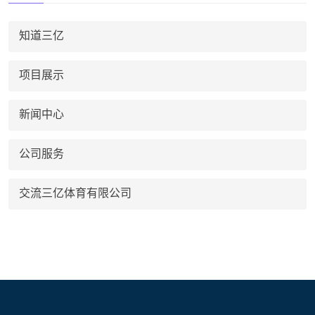
知道三亿
项目展示
新闻中心
公司服务
交流三亿体育有限公司