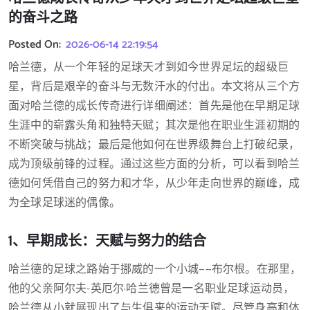
的奋斗之路
Posted On:
2026-06-14 22:19:54
哈兰德，从一个年轻的足球天才到如今世界足坛的超级巨
星，背后是艰辛的奋斗与无数汗水的付出。本文将从三个方
面对哈兰德的成长传奇进行详细阐述：首先是他在早期足球
生涯中的崭露头角和独特天赋；其次是他在职业生涯初期的
不断突破与挑战；最后是他如何在世界级舞台上打破纪录，
成为顶级前锋的过程。通过这些方面的分析，可以看到哈兰
德如何凭借自己的努力和才华，从少年走向世界的巅峰，成
为全球足球迷的偶像。
1、早期成长：天赋与努力的结合
哈兰德的足球之路始于挪威的一个小城——布尔根。在那里，
他的父亲阿尔夫-英厄尔·哈兰德曾是一名职业足球运动员，
哈兰德从小就展现出了与生俱来的运动天赋。尽管身高和体